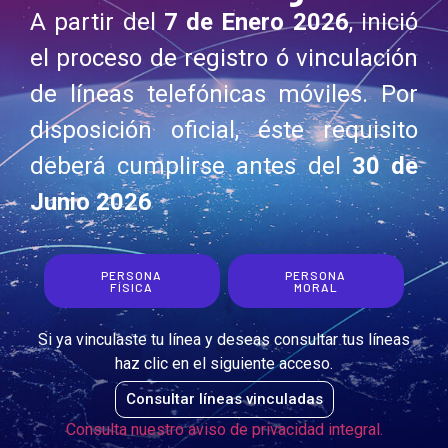
A partir del
7 de Enero 2026
, inició
el proceso de registro ó vinculación
de líneas telefónicas móviles. Por
disposición oficial, éste requisito
deberá cumplirse antes del
30 de
Junio 2026
PERSONA
PERSONA
FÍSICA
MORAL
Si ya vinculaste tu línea y deseas consultar tus líneas
haz clic en el siguiente acceso.
Consultar líneas vinculadas
Consulta nuestro aviso de privacidad integral.