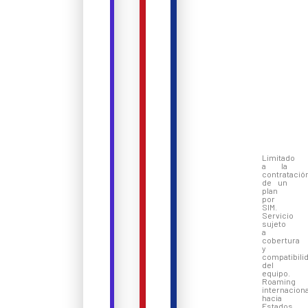
Limitado
a la
contratació
de un
plan
por
SIM.
Servicio
sujeto
a
cobertura
y
compatibili
del
equipo.
Roaming
internaciona
hacia
Estados