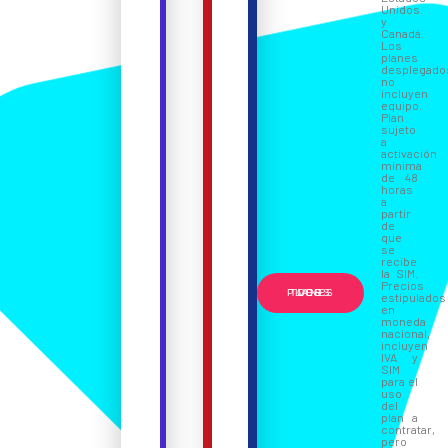
Unidos.
y
Canadá.
Los
planes
desplegado
no
incluyen
equipo.
Plan
sujeto
a
activación
mínima
de 48
horas
a
partir
de
que
se
recibe
la SIM.
Precios
VER TODOS LOS PLANES
estipulados
en
moneda
nacional,
incluyen
IVA y
SIM
para el
uso
del
plan a
contratar,
pero