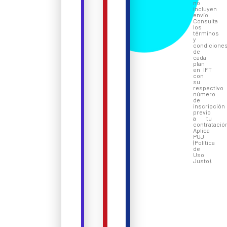
no
incluyen
envío.
Consulta
los
términos
y
condicione
de
cada
plan
en IFT
con
su
respectivo
número
de
inscripción
previo
a tu
contratació
Aplica
PUJ
(Política
de
Uso
Justo).