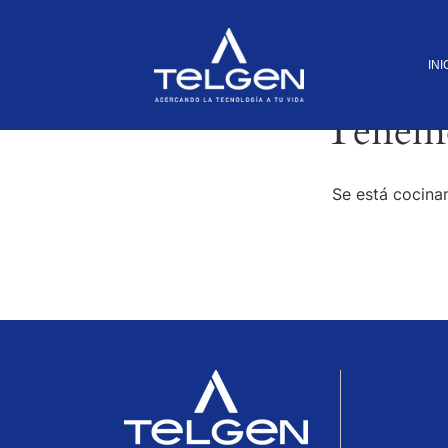
INI
Tenemo
Se está cocinan